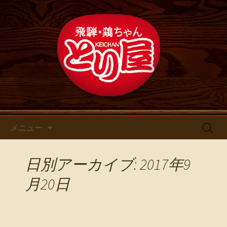
鶏ちゃん専門店とり屋の最新情報
名古屋・浄心の鶏料理・居酒屋
【とり屋】 のブログ
コンテンツへ移動
検
メニュー
索:
日別アーカイブ: 2017年9
月20日