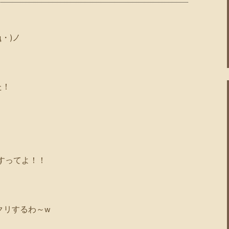
・)ノ
た！
ですってよ！！
クリするわ～w