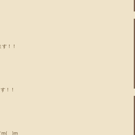
ます！！
ます！！
(__)m