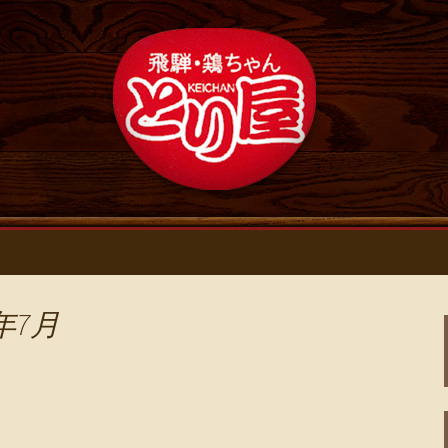
新情報
浄心の鶏料理・居
ログ
年7月