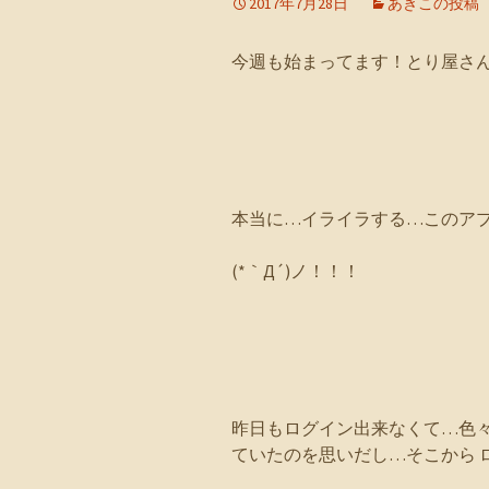
2017年7月28日
あきこの投稿
今週も始まってます！とり屋さ
本当に…イライラする…このア
(*｀Д´)ノ！！！
昨日もログイン出来なくて…色
ていたのを思いだし…そこから ロ