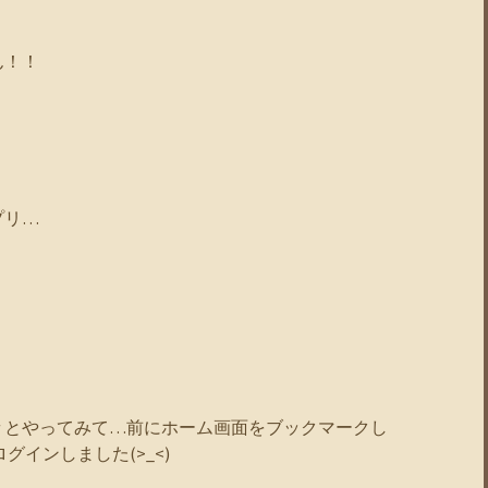
ん！！
プリ…
々とやってみて…前にホーム画面をブックマークし
グインしました(>_<)