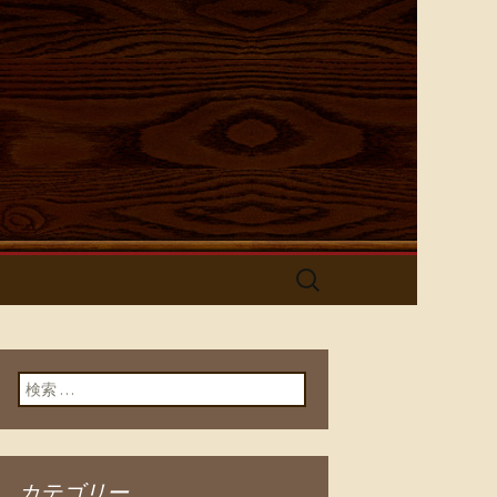
酒屋【とり
検
索:
検索:
カテゴリー