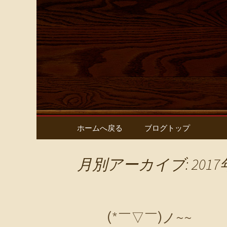
鶏ちゃん専門店とり屋の最
名古屋・
屋】 のブ
コンテンツへ移動
ホームへ戻る
ブログトップ
月別アーカイブ: 2017
(*￣▽￣)ノ~~