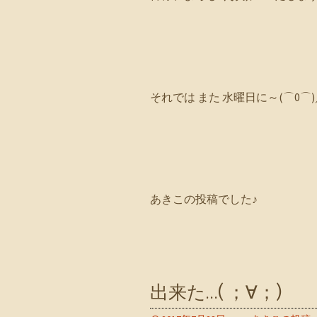
それでは また 水曜日に～(⌒0⌒)
あきこの投稿でした♪
出来た…( ；∀；)