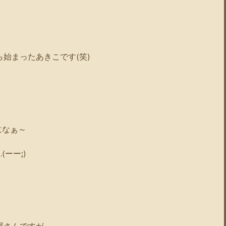
ら始まったあきこです(笑)
になぁ～
ーー;)