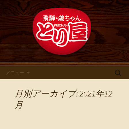
鶏ちゃん専門店とり屋の最新情報
名古屋・浄心の鶏料理・居酒屋
【とり屋】 のブログ
コンテンツへ移動
検
メニュー
索:
月別アーカイブ: 2021年12
月