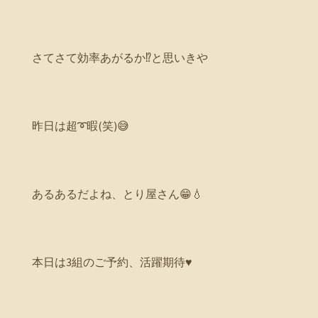
さてさて効率あがるか⁉️と思いきや
昨日は超➰暇(笑)😅
あるあるだよね、とり屋さん😁💧
本日は3組のご予約、活躍期待♥️