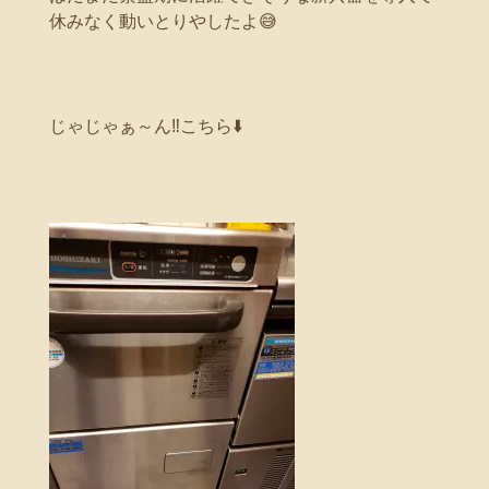
休みなく動いとりやしたよ😅
じゃじゃぁ～ん‼️こちら⬇️