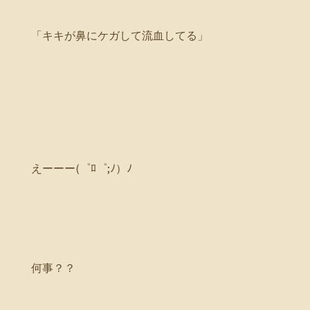
「キキが鼻にケガして流血してる」
えーーー(゜ﾛ゜;ﾉ）ﾉ
何事？？