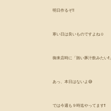
明日作るぞ‼️
寒い日は良いものですよね☺️
御来店時に「賄い豚汁飲みたい❗
あっ、本日はないよ😅
では今週も９時迄やってます❗