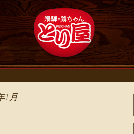
新情報
浄心の鶏料理・居
ログ
年1月