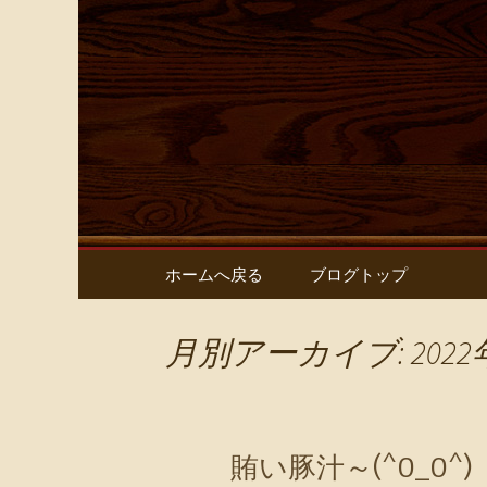
鶏ちゃん専門店とり屋の最
名古屋・
屋】 のブ
コンテンツへ移動
ホームへ戻る
ブログトップ
月別アーカイブ: 2022
賄い豚汁～(^0_0^)