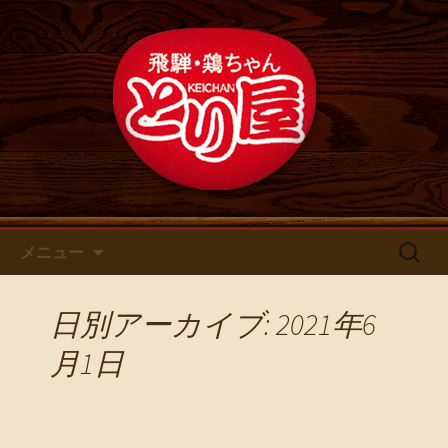
鶏ちゃん専門店とり屋の最新情報
名古屋・浄心の鶏料理・居酒屋
【とり屋】 のブログ
コンテンツへ移動
検
メニュー
索:
日別アーカイブ: 2021年6
月1日