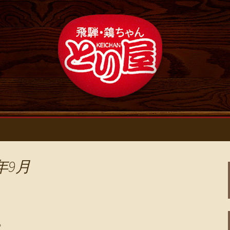
新情報
浄心の鶏料理・居
ログ
年9月
。