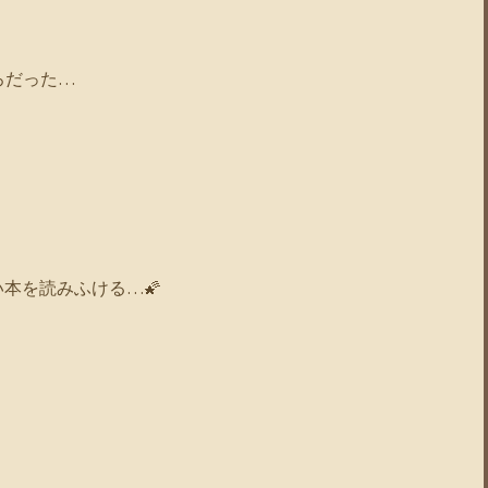
ろだった…
本を読みふける…🌠