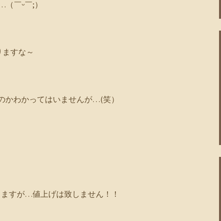
（￣ᵕ￣;）‬
りますな～
なのかわかってはいませんが…(笑）
りますが…値上げは致しません！！